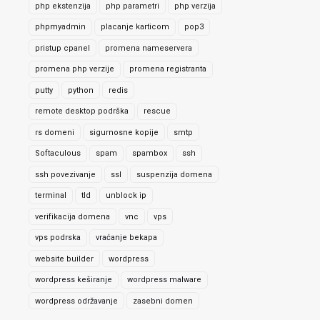
php ekstenzija
php parametri
php verzija
phpmyadmin
placanje karticom
pop3
pristup cpanel
promena nameservera
promena php verzije
promena registranta
putty
python
redis
remote desktop podrška
rescue
rs domeni
sigurnosne kopije
smtp
Softaculous
spam
spambox
ssh
ssh povezivanje
ssl
suspenzija domena
terminal
tld
unblock ip
verifikacija domena
vnc
vps
vps podrska
vraćanje bekapa
website builder
wordpress
wordpress keširanje
wordpress malware
wordpress održavanje
zasebni domen