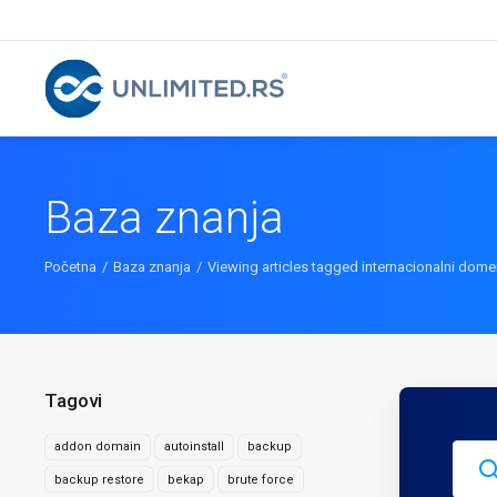
Baza znanja
Početna
Baza znanja
Viewing articles tagged internacionalni dome
Tagovi
addon domain
autoinstall
backup
backup restore
bekap
brute force