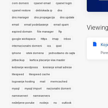
com domeni
cpanel email
cpanel login
cpanel restore
deblokada ip
dns
dns manager
dns propagacija
dns update
email
email podešavanje
email spam
Viewing
expired domain
file manager
ftp
google workspace
https
imap
inbox
Koj
internacionalni domeni
ios
ipad
Pore
iphone
istek domena
jednostavno do sajta
jetbackup
kartica placanje visa master
keširanje wordpress
kreiranje email adrese
litespeed
litespeed cache
logovanje hosting
mail
memcached
mysql
mysql import
nacionalni domeni
nameserveri
nameservers
neželjene poruke
nodejs
ns
outlook