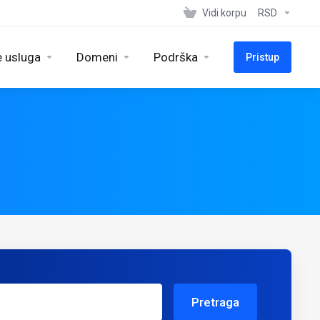
Vidi korpu
RSD
e usluga
Domeni
Podrška
Pristup
Pretraga