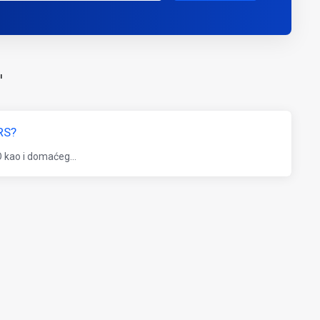
'
RS?
 kao i domaćeg...