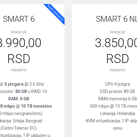
Najprodavanije
SMART 6
SMART 6 N
Kreće od
Kreće od
3.990,00
3.850,0
RSD
RSD
mesečno
mesečno
: 5 jezgara
@ 2.6 GHz
CPU 4 jezgra
prostor:
80 GB
u RAID-10
SSD prostor 80 GB
RAM: 6 GB
RAM memorija 6 GB
00 mbps @ 10 TB mesečno
500 mbps @ 10 TB mes
0 mbps neograničeno)
Lokacija: Holandija
kacija: Srbija, Beograd
KVM virtuelizacija, 1 IP ukl
(Cetin/Telenor DC)
cenu
tuelizacija, 1 IP uključen u