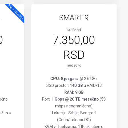
Najprodavanije
L
SMART 9
Kreće od
0
7.350,00
RSD
mesečno
CPU: 8 jezgara
@ 2.6 GHz
SSD prostor:
140 GB
u RAID-10
RAM: 9 GB
ečno
Port:
1 Gbps @ 20 TB mesečno
(50
mbps neograničeno)
jučen u
Lokacija: Srbija, Beograd
(Cetin/Telenor DC)
KVM virtuelizacija, 1 IP uključen u