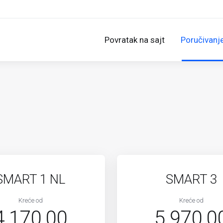
Povratak na sajt
Poručivanj
SMART 1 NL
SMART 3
Kreće od
Kreće od
4.170,00
5.970,0