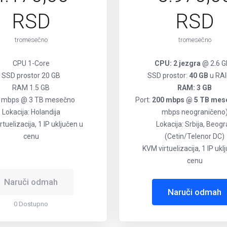
RSD
RSD
tromesečno
tromesečno
CPU 1-Core
CPU: 2 jezgra
@ 2.6 
SSD prostor 20 GB
SSD prostor:
40 GB
u RAI
RAM 1.5 GB
RAM: 3 GB
 mbps @ 3 TB mesečno
Port:
200 mbps @ 5 TB me
Lokacija: Holandija
mbps neograničeno
tuelizacija, 1 IP uključen u
Lokacija: Srbija, Beog
cenu
(Cetin/Telenor DC)
KVM virtuelizacija, 1 IP ukl
cenu
Naruči odmah
Naruči odmah
0 Dostupno