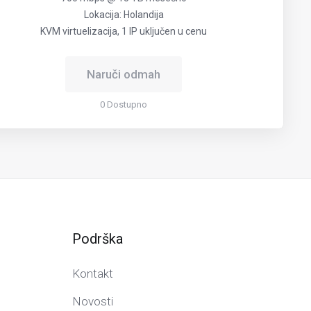
Lokacija: Holandija
KVM virtuelizacija, 1 IP uključen u cenu
Naruči odmah
0 Dostupno
Podrška
Kontakt
Novosti