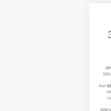
CPU
SSD 
Port:
5
(5
Lo
KVM vir