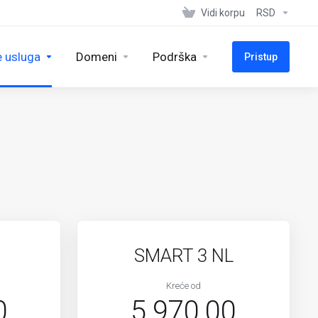
Vidi korpu
RSD
e usluga
Domeni
Podrška
Pristup
SMART 3 NL
Kreće od
0
5.970,00