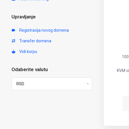
Upravljanje
Registracija novog domena
Transfer domena
Vidi korpu
100
Odaberite valutu
KVM vir