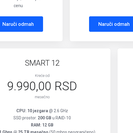
cenu
Naruči odmah
Naruči odmah
SMART 12
Kreće od
9.990,00 RSD
mesečno
CPU: 10 jezgara
@ 2.6 GHz
SSD prostor:
200 GB
u RAID-10
RAM: 12 GB
1 Gbps @ 25 TB mesečno
(50 mbps neograničeno)