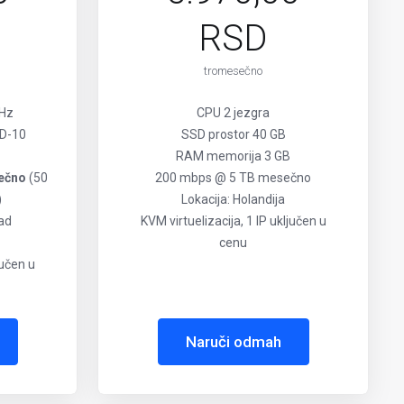
RSD
tromesečno
GHz
CPU 2 jezgra
D-10
SSD prostor 40 GB
RAM memorija 3 GB
sečno
(50
200 mbps @ 5 TB mesečno
)
Lokacija: Holandija
rad
KVM virtuelizacija, 1 IP uključen u
cenu
jučen u
Naruči odmah