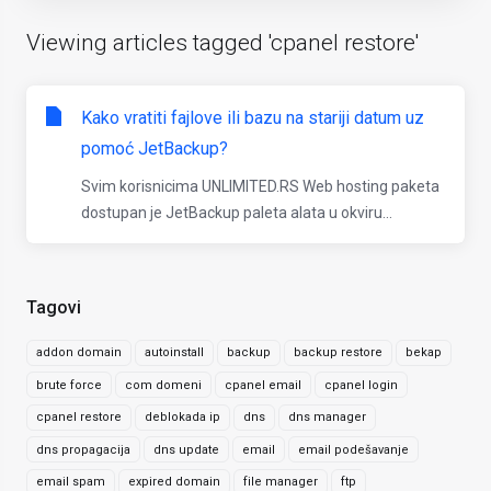
Viewing articles tagged 'cpanel restore'
Kako vratiti fajlove ili bazu na stariji datum uz
pomoć JetBackup?
Svim korisnicima UNLIMITED.RS Web hosting paketa
dostupan je JetBackup paleta alata u okviru...
Tagovi
addon domain
autoinstall
backup
backup restore
bekap
brute force
com domeni
cpanel email
cpanel login
cpanel restore
deblokada ip
dns
dns manager
dns propagacija
dns update
email
email podešavanje
email spam
expired domain
file manager
ftp