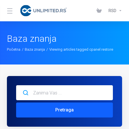
RSD
Baza znanja
Početna
Baza znanja
Viewing articles tagged cpanel restore
Pretraga