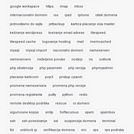
google workspace
https
imap
inbox
internacionalni domeni
ios
ipad
iphone
istek domena
jednostavno do sajta
jetbackup
kartica placanje visa master
keširanje wordpress
kreiranje email adrese
litespeed
litespeed cache
logovanje hosting
mail
memcached
mysql
mysql import
nacionalni domeni
nameserveri
nameservers
neželjene poruke
nodejs
ns
outlook
php ekstenzija
php parametri
php verzija
phpmyadmin
placanje karticom
pop3
pristup cpanel
promena nameservera
promena php verzije
promena registranta
putty
python
redis
remote desktop podrška
rescue
rs domeni
sigurnosne kopije
smtp
Softaculous
spam
spambox
ssh
ssh povezivanje
ssl
suspenzija domena
terminal
tld
unblock ip
verifikacija domena
vnc
vps
vps podrska