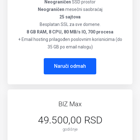
Neograničen
SSD prostor
Neograničen
mesečni saobraćaj
25 sajtova
Besplatan SSL za sve domene.
8 GB RAM, 8 CPU, 80 MB/s IO, 700 procesa
+ Email hosting prilagođen poslovnim korisnicima (do
35 GB po email nalogu)
Naruči odmah
BIZ Max
49.500,00 RSD
godišnje