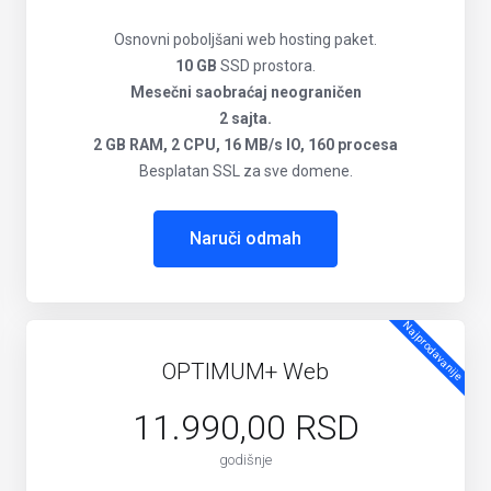
Osnovni poboljšani web hosting paket.
10 GB
SSD prostora.
Mesečni saobraćaj neograničen
2 sajta.
2 GB RAM, 2 CPU, 16 MB/s IO, 160 procesa
Besplatan SSL za sve domene.
Naruči odmah
Najprodavanije
OPTIMUM+ Web
11.990,00 RSD
godišnje