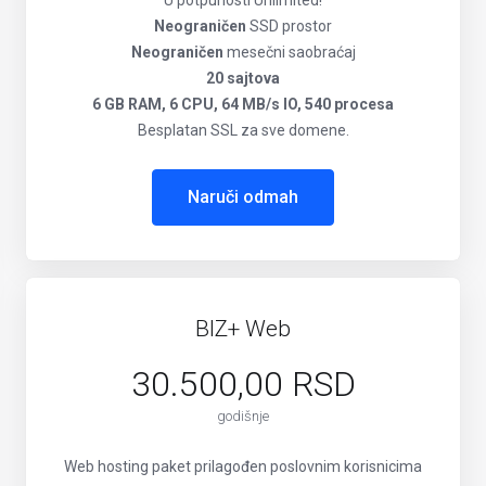
U potpunosti Unlimited!
Neograničen
SSD prostor
Neograničen
mesečni saobraćaj
20 sajtova
6 GB RAM, 6 CPU, 64 MB/s IO, 540 procesa
Besplatan SSL za sve domene.
Naruči odmah
BIZ+ Web
30.500,00 RSD
godišnje
Web hosting paket prilagođen poslovnim korisnicima