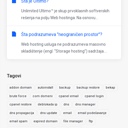
Šta je Ultimo?
Unlimited Ultimo™ je skup prvoklasnih softverskih
rešenja na polju Web hostinga. Na osnovu...
Šta podrazumeva "neograničen prostor"?
Web hosting usluga ne podrazumeva masovno
skladištenje (engl. “Storage hosting”) sadržaja....
Tagovi
addon domain
autoinstall
backup
backup restore
bekap
brute force
com domeni
cpanel email
cpanel login
cpanel restore
deblokada ip
dns
dns manager
dns propagacija
dns update
email
email podešavanje
email spam
expired domain
file manager
ftp