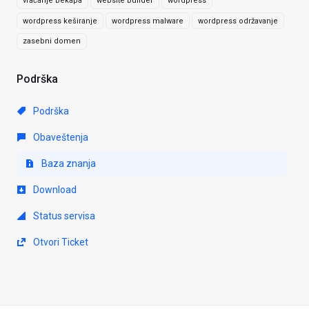
vraćanje bekapa
website builder
wordpress
wordpress keširanje
wordpress malware
wordpress održavanje
zasebni domen
Podrška
Podrška
Obaveštenja
Baza znanja
Download
Status servisa
Otvori Ticket