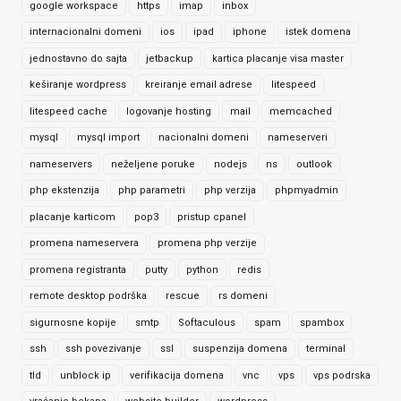
google workspace
https
imap
inbox
internacionalni domeni
ios
ipad
iphone
istek domena
jednostavno do sajta
jetbackup
kartica placanje visa master
keširanje wordpress
kreiranje email adrese
litespeed
litespeed cache
logovanje hosting
mail
memcached
mysql
mysql import
nacionalni domeni
nameserveri
nameservers
neželjene poruke
nodejs
ns
outlook
php ekstenzija
php parametri
php verzija
phpmyadmin
placanje karticom
pop3
pristup cpanel
promena nameservera
promena php verzije
promena registranta
putty
python
redis
remote desktop podrška
rescue
rs domeni
sigurnosne kopije
smtp
Softaculous
spam
spambox
ssh
ssh povezivanje
ssl
suspenzija domena
terminal
tld
unblock ip
verifikacija domena
vnc
vps
vps podrska