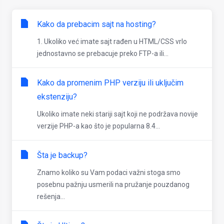
Kako da prebacim sajt na hosting?
1. Ukoliko već imate sajt rađen u HTML/CSS vrlo
jednostavno se prebacuje preko FTP-a ili...
Kako da promenim PHP verziju ili uključim
ekstenziju?
Ukoliko imate neki stariji sajt koji ne podržava novije
verzije PHP-a kao što je popularna 8.4...
Šta je backup?
Znamo koliko su Vam podaci važni stoga smo
posebnu pažnju usmerili na pružanje pouzdanog
rešenja...