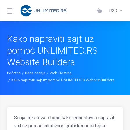
RSD
Kako napraviti sajt uz
pomoć UNLIMITED.RS
Website Buildera
Početna
Baza znanja
Web Hosting
Kako napraviti sajt uz pomoć UNLIMITED.RS Website Buildera
Serijal tekstova o tome kako jednostavno napraviti
sajt uz pomoć intuitivnog grafičkog interfejsa