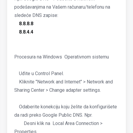
podešavanjima na Vašem računaru/telefonu na
sledeće DNS zapise:
8.8.8.8
8.8.4.4
Procesura na Windows Operativnom sistemu
Uđite u Control Panel.
Kliknite "Network and Internet" > Network and
Sharing Center > Change adapter settings.
Odaberite konekciju koju želite da konfigurišete
da radi preko Google Public DNS. Npr.
Desni klik na Local Area Connection >
Properties.