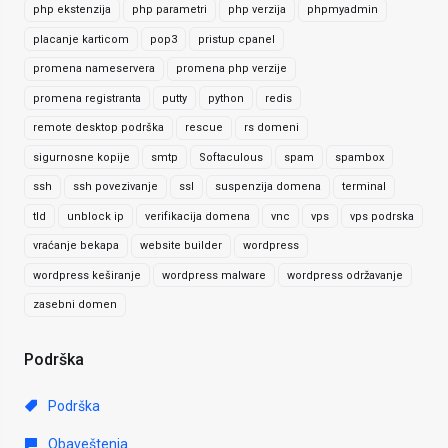
php ekstenzija
php parametri
php verzija
phpmyadmin
placanje karticom
pop3
pristup cpanel
promena nameservera
promena php verzije
promena registranta
putty
python
redis
remote desktop podrška
rescue
rs domeni
sigurnosne kopije
smtp
Softaculous
spam
spambox
ssh
ssh povezivanje
ssl
suspenzija domena
terminal
tld
unblock ip
verifikacija domena
vnc
vps
vps podrska
vraćanje bekapa
website builder
wordpress
wordpress keširanje
wordpress malware
wordpress održavanje
zasebni domen
Podrška
Podrška
Obaveštenja