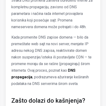
Svaka DNS promena zahteva određeno vreme za
kompletnu propagaciju, zavisno od DNS
parametara i načina rada internet provajdera
korisnika koji posećuje sajt. Promena
nameservera domena može potrajati i do 48h.
Kada promenite DNS zapise domena — bilo da
premeštate web sajt na novi server, menjate IP
adresu nekog DNS zapisa, reaktivirate domen
nakon suspenzije/isteka ili postavljate CDN — te
promene moraju da se rašire (propagiraju) širom
interneta. Ovaj proces, poznat kao
DNS
propagacija
, podrazumeva ažuriranje keširanih
podataka na DNS serverima širom sveta.
Zašto dolazi do kašnjenja?