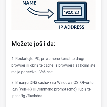
Možete još i da:
1. Restartujte PC, privremeno koristite drugi
browser ili obrišite cache iz browsera sa kojim ste
ranije posećivali Vaš sajt.
2. Brisanje DNS cache-a na Windows OS. Otvorite
Run (Win+R) ili Command prompt (cmd) i upišite
ipconfig /flushdns