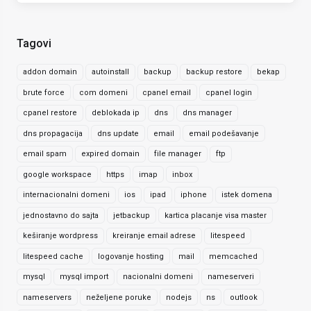
Tagovi
addon domain
autoinstall
backup
backup restore
bekap
brute force
com domeni
cpanel email
cpanel login
cpanel restore
deblokada ip
dns
dns manager
dns propagacija
dns update
email
email podešavanje
email spam
expired domain
file manager
ftp
google workspace
https
imap
inbox
internacionalni domeni
ios
ipad
iphone
istek domena
jednostavno do sajta
jetbackup
kartica placanje visa master
keširanje wordpress
kreiranje email adrese
litespeed
litespeed cache
logovanje hosting
mail
memcached
mysql
mysql import
nacionalni domeni
nameserveri
nameservers
neželjene poruke
nodejs
ns
outlook