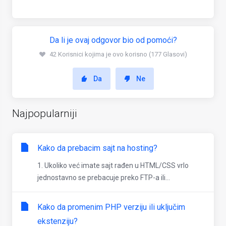
Da li je ovaj odgovor bio od pomoći?
42 Korisnici kojima je ovo korisno (177 Glasovi)
Da
Ne
Najpopularniji
Kako da prebacim sajt na hosting?
1. Ukoliko već imate sajt rađen u HTML/CSS vrlo
jednostavno se prebacuje preko FTP-a ili...
Kako da promenim PHP verziju ili uključim
ekstenziju?