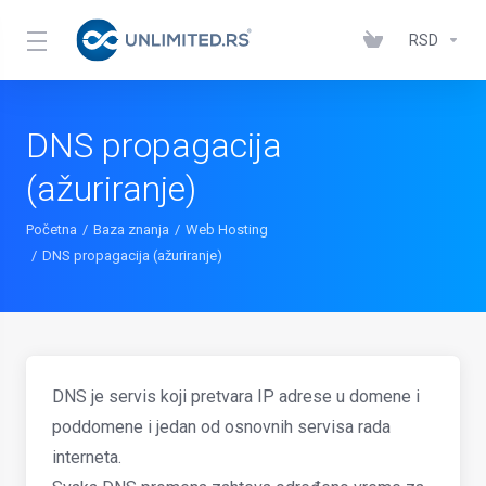
RSD
DNS propagacija
(ažuriranje)
Početna
Baza znanja
Web Hosting
DNS propagacija (ažuriranje)
DNS je servis koji pretvara IP adrese u domene i
poddomene i jedan od osnovnih servisa rada
interneta.