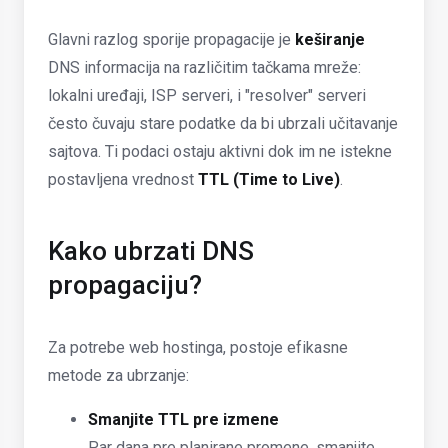
Glavni razlog sporije propagacije je
keširanje
DNS informacija na različitim tačkama mreže:
lokalni uređaji, ISP serveri, i "resolver" serveri
često čuvaju stare podatke da bi ubrzali učitavanje
sajtova. Ti podaci ostaju aktivni dok im ne istekne
postavljena vrednost
TTL (Time to Live)
.
Kako ubrzati DNS
propagaciju?
Za potrebe web hostinga, postoje efikasne
metode za ubrzanje:
Smanjite TTL pre izmene
Par dana pre planirane promene, smanjite