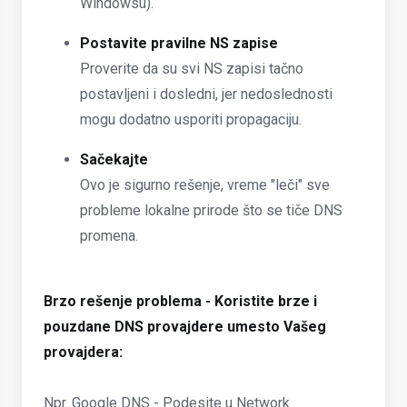
Windowsu).
Postavite pravilne NS zapise
Proverite da su svi NS zapisi tačno
postavljeni i dosledni, jer nedoslednosti
mogu dodatno usporiti propagaciju.
Sačekajte
Ovo je sigurno rešenje, vreme "leči" sve
probleme lokalne prirode što se tiče DNS
promena.
Brzo rešenje problema - Koristite brze i
pouzdane DNS provajdere umesto Vašeg
provajdera:
Npr. Google DNS - Podesite u Network