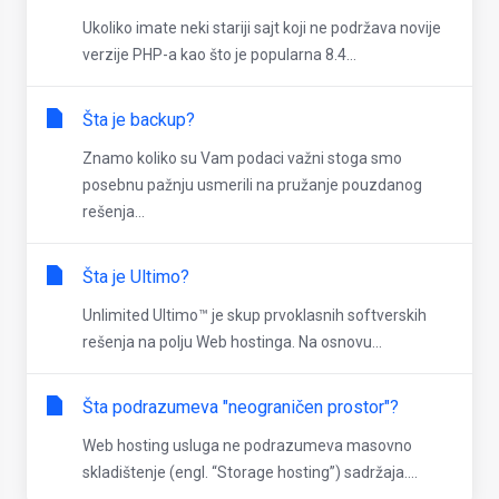
Ukoliko imate neki stariji sajt koji ne podržava novije
verzije PHP-a kao što je popularna 8.4...
Šta je backup?
Znamo koliko su Vam podaci važni stoga smo
posebnu pažnju usmerili na pružanje pouzdanog
rešenja...
Šta je Ultimo?
Unlimited Ultimo™ je skup prvoklasnih softverskih
rešenja na polju Web hostinga. Na osnovu...
Šta podrazumeva "neograničen prostor"?
Web hosting usluga ne podrazumeva masovno
skladištenje (engl. “Storage hosting”) sadržaja....