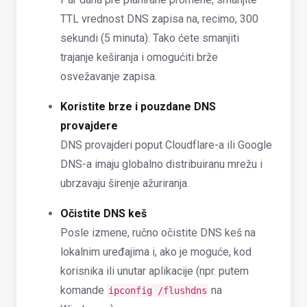
TTL vrednost DNS zapisa na, recimo, 300
sekundi (5 minuta). Tako ćete smanjiti
trajanje keširanja i omogućiti brže
osvežavanje zapisa.
Koristite brze i pouzdane DNS
provajdere
DNS provajderi poput Cloudflare-a ili Google
DNS-a imaju globalno distribuiranu mrežu i
ubrzavaju širenje ažuriranja.
Očistite DNS keš
Posle izmene, ručno očistite DNS keš na
lokalnim uređajima i, ako je moguće, kod
korisnika ili unutar aplikacije (npr. putem
komande
na
ipconfig /flushdns