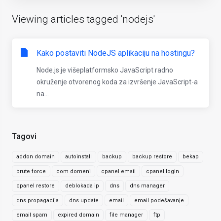
Viewing articles tagged 'nodejs'
Kako postaviti NodeJS aplikaciju na hostingu?
Node.js je višeplatformsko JavaScript radno
okruženje otvorenog koda za izvršenje JavaScript-a
na...
Tagovi
addon domain
autoinstall
backup
backup restore
bekap
brute force
com domeni
cpanel email
cpanel login
cpanel restore
deblokada ip
dns
dns manager
dns propagacija
dns update
email
email podešavanje
email spam
expired domain
file manager
ftp