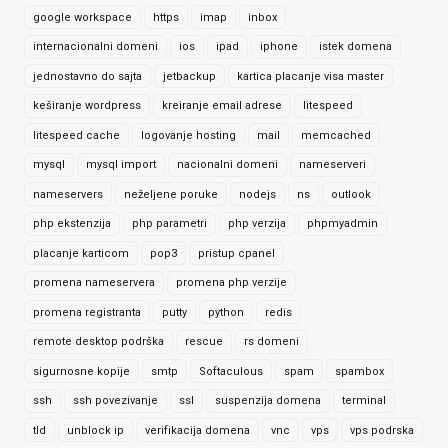
google workspace
https
imap
inbox
internacionalni domeni
ios
ipad
iphone
istek domena
jednostavno do sajta
jetbackup
kartica placanje visa master
keširanje wordpress
kreiranje email adrese
litespeed
litespeed cache
logovanje hosting
mail
memcached
mysql
mysql import
nacionalni domeni
nameserveri
nameservers
neželjene poruke
nodejs
ns
outlook
php ekstenzija
php parametri
php verzija
phpmyadmin
placanje karticom
pop3
pristup cpanel
promena nameservera
promena php verzije
promena registranta
putty
python
redis
remote desktop podrška
rescue
rs domeni
sigurnosne kopije
smtp
Softaculous
spam
spambox
ssh
ssh povezivanje
ssl
suspenzija domena
terminal
tld
unblock ip
verifikacija domena
vnc
vps
vps podrska